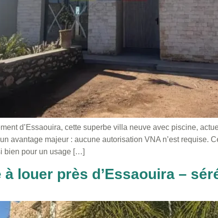
ent d’Essaouira, cette superbe villa neuve avec piscine, actuel
n avantage majeur : aucune autorisation VNA n’est requise. Ce c
ssi bien pour un usage […]
à louer près d’Essaouira – sérén