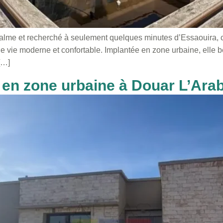
lme et recherché à seulement quelques minutes d’Essaouira, ce
e de vie moderne et confortable. Implantée en zone urbaine, ell
[…]
e en zone urbaine à Douar L’Ara