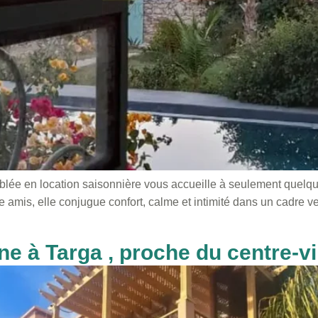
eublée en location saisonnière vous accueille à seulement quelq
re amis, elle conjugue confort, calme et intimité dans un cadre
ne à Targa , proche du centre-vi