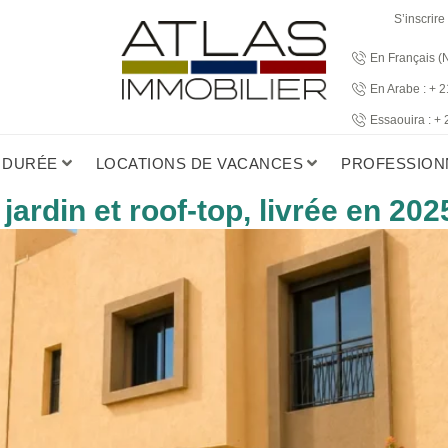
S’inscrire
En Français (
En Arabe : + 
Essaouira : +
 DURÉE
LOCATIONS DE VACANCES
PROFESSION
jardin et roof-top, livrée en 202